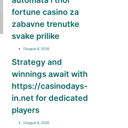
automata i thor
fortune casino za
zabavne trenutke
svake prilike
August 8, 2026
Strategy and
winnings await with
https://casinodays-
in.net for dedicated
players
August 8, 2026