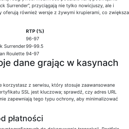
ck Surrender”, przyciągają nie tylko nowicjuszy, ale i
 oferują również wersje z żywymi krupierami, co zwiększa
RTP (%)
96-97
ck Surrender
99-99.5
an Roulette
94-97
je dane grając w kasynach
że korzystasz z serwisu, który stosuje zaawansowane
rtyfikatu SSL jest kluczowa; sprawdź, czy adres URL
re nie zapewniają tego typu ochrony, aby minimalizować
d płatności