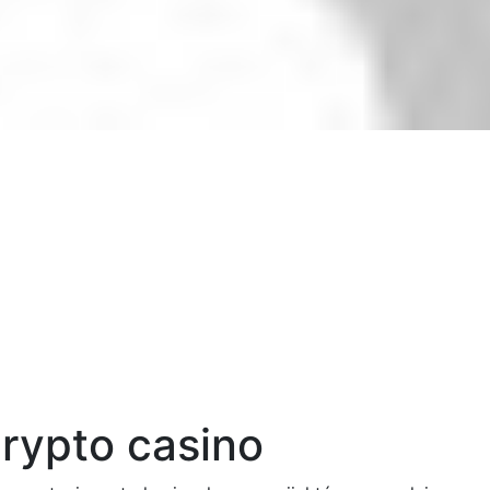
crypto casino