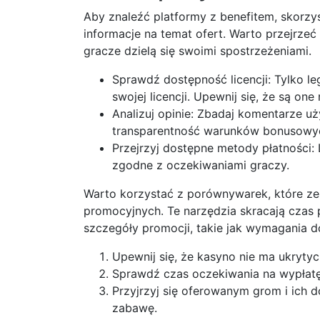
Aby znaleźć platformy z benefitem, skorzys
informacje na temat ofert. Warto przejrzeć
gracze dzielą się swoimi spostrzeżeniami.
Sprawdź dostępność licencji: Tylko le
swojej licencji. Upewnij się, że są on
Analizuj opinie: Zbadaj komentarze 
transparentność warunków bonusowy
Przejrzyj dostępne metody płatności: 
zgodne z oczekiwaniami graczy.
Warto korzystać z porównywarek, które ze
promocyjnych. Te narzędzia skracają czas 
szczegóły promocji, takie jak wymagania d
Upewnij się, że kasyno nie ma ukryt
Sprawdź czas oczekiwania na wypłatę 
Przyjrzyj się oferowanym grom i ich
zabawę.