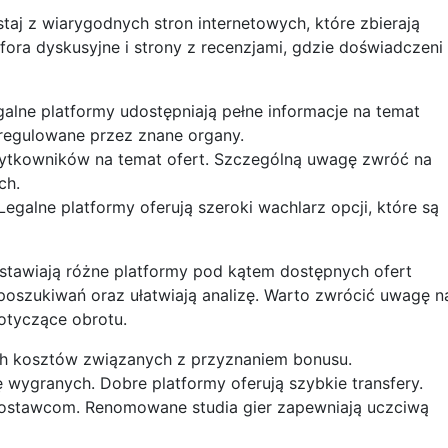
taj z wiarygodnych stron internetowych, które zbierają
 fora dyskusyjne i strony z recenzjami, gdzie doświadczeni
galne platformy udostępniają pełne informacje na temat
e regulowane przez znane organy.
użytkowników na temat ofert. Szczególną uwagę zwróć na
ch.
Legalne platformy oferują szeroki wachlarz opcji, które są
stawiają różne platformy pod kątem dostępnych ofert
poszukiwań oraz ułatwiają analizę. Warto zwrócić uwagę n
otyczące obrotu.
ych kosztów związanych z przyznaniem bonusu.
wygranych. Dobre platformy oferują szybkie transfery.
 dostawcom. Renomowane studia gier zapewniają uczciwą