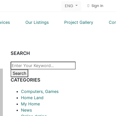
ENG
Sign in
vices
Our Listings
Project Gallery
Con
SEARCH
Search
CATEGORIES
Computers, Games
Home Land
My Home
News