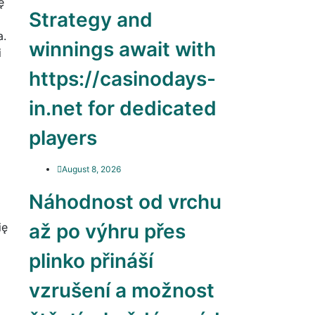
ę
Strategy and
a.
winnings await with
i
https://casinodays-
in.net for dedicated
players
August 8, 2026
Náhodnost od vrchu
až po výhru přes
ię
plinko přináší
vzrušení a možnost