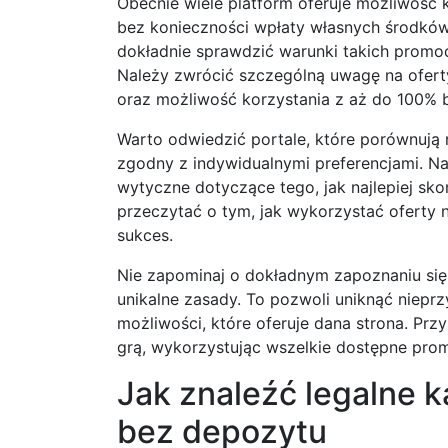
Obecnie wiele platform oferuje możliwość k
bez konieczności wpłaty własnych środków. 
dokładnie sprawdzić warunki takich promocj
Należy zwrócić szczególną uwagę na ofert
oraz możliwość korzystania z aż do 100% 
Warto odwiedzić portale, które porównują
zgodny z indywidualnymi preferencjami. Na
wytyczne dotyczące tego, jak najlepiej sk
przeczytać o tym, jak wykorzystać oferty 
sukces.
Nie zapominaj o dokładnym zapoznaniu się
unikalne zasady. To pozwoli uniknąć niepr
możliwości, które oferuje dana strona. Pr
grą, wykorzystując wszelkie dostępne prom
Jak znaleźć legalne 
bez depozytu