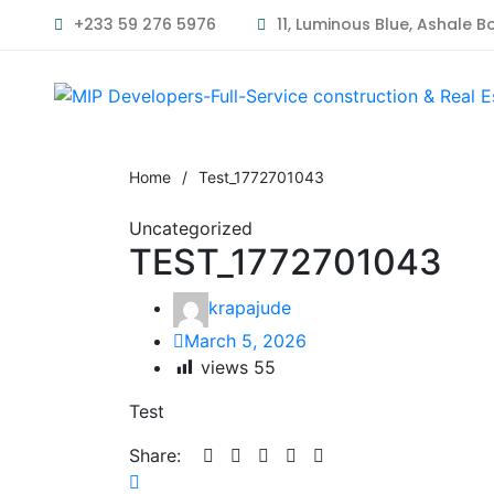
+233 59 276 5976
11, Luminous Blue, Ashale 
Home
/
Test_1772701043
Uncategorized
TEST_1772701043
krapajude
March 5, 2026
views
55
Test
Share:
Post