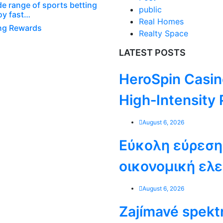
de range of sports betting
public
oy fast…
Real Homes
ng Rewards
Realty Space
LATEST POSTS
HeroSpin Casin
UICK WINS &
High‑Intensity 
Y
August 6, 2026
Εύκολη εύρεση 
οικονομική ελ
 ΤΟ
August 6, 2026
ΙΚΟΝΟΜΙΚΉ
Zajímavé spekt
ΛΆΔΑ