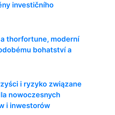
ny investičního
a a thorfortune, moderní
hodobému bohatství a
zyści i ryzyko związane
 dla nowoczesnych
w i inwestorów